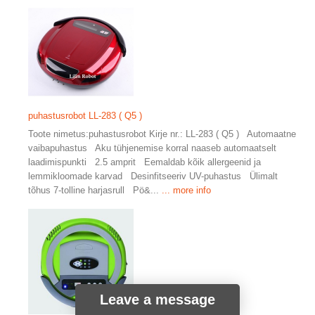
puhastusrobot LL-283 ( Q5 )
Toote nimetus:puhastusrobot Kirje nr.: LL-283 ( Q5 ) Automaatne
vaibapuhastus Aku tühjenemise korral naaseb automaatselt
laadimispunkti 2.5 amprit Eemaldab kõik allergeenid ja
lemmikloomade karvad Desinfitseeriv UV-puhastus Ülimalt
tõhus 7-tolline harjasrull Pö&...
... more info
Leave a message