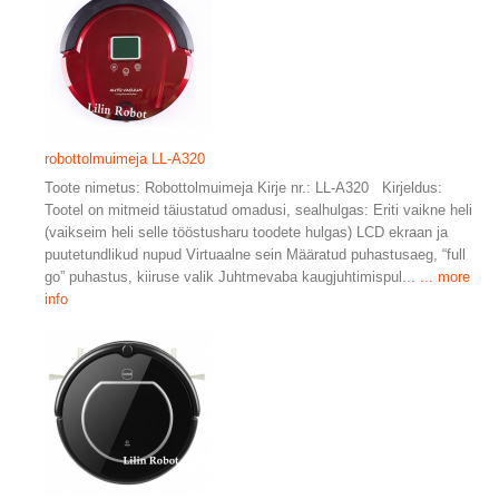
robottolmuimeja LL-A320
Toote nimetus: Robottolmuimeja Kirje nr.: LL-A320 Kirjeldus:
Tootel on mitmeid täiustatud omadusi, sealhulgas: Eriti vaikne heli
(vaikseim heli selle tööstusharu toodete hulgas) LCD ekraan ja
puutetundlikud nupud Virtuaalne sein Määratud puhastusaeg, “full
go” puhastus, kiiruse valik Juhtmevaba kaugjuhtimispul...
... more
info