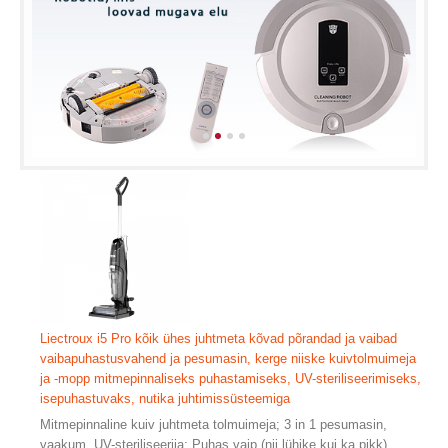
Liectroux i5 Pro kõik ühes juhtmeta kõvad põrandad ja vaibad
vaibapuhastusvahend ja pesumasin, kerge niiske kuivtolmuimeja
ja -mopp mitmepinnaliseks puhastamiseks, UV-steriliseerimiseks,
isepuhastuvaks, nutika juhtimissüsteemiga
Mitmepinnaline kuiv juhtmeta tolmuimeja; 3 in 1 pesumasin,
vaakum, UV-steriliseerija; Puhas vaip (nii lühike kui ka pikk),