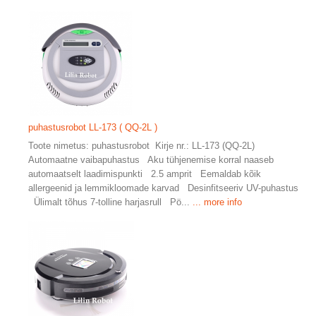
puhastusrobot LL-173 ( QQ-2L )
Toote nimetus: puhastusrobot Kirje nr.: LL-173 (QQ-2L)
Automaatne vaibapuhastus Aku tühjenemise korral naaseb
automaatselt laadimispunkti 2.5 amprit Eemaldab kõik
allergeenid ja lemmikloomade karvad Desinfitseeriv UV-puhastus
Ülimalt tõhus 7-tolline harjasrull Pö...
... more info