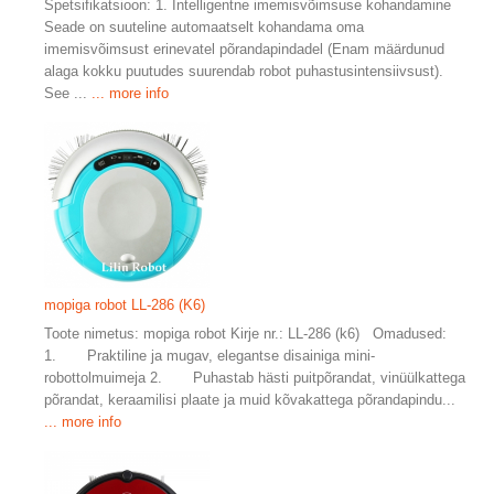
Spetsifikatsioon: 1. Intelligentne imemisvõimsuse kohandamine
Seade on suuteline automaatselt kohandama oma
imemisvõimsust erinevatel põrandapindadel (Enam määrdunud
alaga kokku puutudes suurendab robot puhastusintensiivsust).
See ...
... more info
mopiga robot LL-286 (K6)
Toote nimetus: mopiga robot Kirje nr.: LL-286 (k6) Omadused:
1. Praktiline ja mugav, elegantse disainiga mini-
robottolmuimeja 2. Puhastab hästi puitpõrandat, vinüülkattega
põrandat, keraamilisi plaate ja muid kõvakattega põrandapindu...
... more info