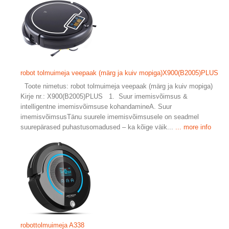
robot tolmuimeja veepaak (märg ja kuiv mopiga)X900(B2005)PLUS
Toote nimetus: robot tolmuimeja veepaak (märg ja kuiv mopiga)
Kirje nr.: X900(B2005)PLUS 1. Suur imemisvõimsus &
intelligentne imemisvõimsuse kohandamineA. Suur
imemisvõimsusTänu suurele imemisvõimsusele on seadmel
suurepärased puhastusomadused – ka kõige väik...
... more info
robottolmuimeja A338