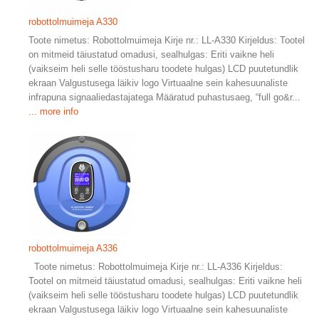
robottolmuimeja A330
Toote nimetus: Robottolmuimeja Kirje nr.: LL-A330 Kirjeldus: Tootel
on mitmeid täiustatud omadusi, sealhulgas: Eriti vaikne heli
(vaikseim heli selle tööstusharu toodete hulgas) LCD puutetundlik
ekraan Valgustusega läikiv logo Virtuaalne sein kahesuunaliste
infrapuna signaaliedastajatega Määratud puhastusaeg, “full go&r...
... more info
robottolmuimeja A336
Toote nimetus: Robottolmuimeja Kirje nr.: LL-A336 Kirjeldus:
Tootel on mitmeid täiustatud omadusi, sealhulgas: Eriti vaikne heli
(vaikseim heli selle tööstusharu toodete hulgas) LCD puutetundlik
ekraan Valgustusega läikiv logo Virtuaalne sein kahesuunaliste