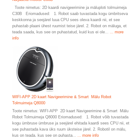
Toote nimetus: 2D kaardi navigeerimine ja mäluploti tolmuimeja
C30B Eriomadused: 1. Robot saab tuvastada kogu ümbritseva
keskkonna ja seejärel luua CPU sees oleva kaardi nii, et see
puhastab plaani ühest ruumist teise järel. 2. Robot on mäluga, et
teada saada, kus see on puhastatud, kuid kus ei ole...
... more
info
WIFI-APP 2D kaart Navigeerimine & Smart Mälu Robot
Tolmuimeja Q8000
Toote nimetus: WIFI-APP 2D kaart Navigeerimine & Smart Mälu
Robot Tolmuimeja Q8000 Eriomadused: 1. Robot võib tuvastada
kogu ümbruse ümbruse ja seejärel ehitada kaardi sees CPU nii, et
see puhastada kava üks ruum üksteise järel. 2. Robotil on mälu,
kus on teada, kus see on puhasta...
... more info