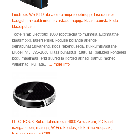
Liectroux WS1080 aknatolmuimeja robotmopp, lasersensor,
kaugjuhtimispuldi imemisvastase mopiga klaasitööriista kodu
klaasipuhasti
Toote nimi: Liectroux 1080 robottakna tolmuimeja automaatne
klaasmopp, lasersensor, koduse põranda akende
seinapuhastusvahend, koos rakendusega, kukkumisvastane
Mudeli nr .: WS-1080 Klaasipuhastus, tüütu asi paljudes kohtades
kogu maailmas, eriti suured ja kõrged aknad, samuti mõned
väliaknad. Kui jäta...
... more info
LIECTROUX Robot tolmuimeja, 4000Pa vaakum, 2D kaart
navigatsioon, mäluga, WiFi rakendus, elektriline veepaak,
harjadeta mootor C30B