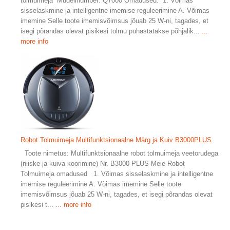
tolmuimeja Mudelinumber: Q7000 Omadused: 1. Võimas
sisselaskmine ja intelligentne imemise reguleerimine A. Võimas
imemine Selle toote imemisvõimsus jõuab 25 W-ni, tagades, et
isegi põrandas olevat pisikesi tolmu puhastatakse põhjalik...
...
more info
Robot Tolmuimeja Multifunktsionaalne Märg ja Kuiv B3000PLUS
Toote nimetus: Multifunktsionaalne robot tolmuimeja veetorudega
(niiske ja kuiva koorimine) Nr. B3000 PLUS Meie Robot
Tolmuimeja omadused 1. Võimas sisselaskmine ja intelligentne
imemise reguleerimine A. Võimas imemine Selle toote
imemisvõimsus jõuab 25 W-ni, tagades, et isegi põrandas olevat
pisikesi t...
... more info