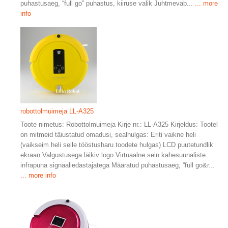
puhastusaeg, “full go” puhastus, kiiruse valik Juhtmevab...
... more
info
robottolmuimeja LL-A325
Toote nimetus: Robottolmuimeja Kirje nr.: LL-A325 Kirjeldus: Tootel
on mitmeid täiustatud omadusi, sealhulgas: Eriti vaikne heli
(vaikseim heli selle tööstusharu toodete hulgas) LCD puutetundlik
ekraan Valgustusega läikiv logo Virtuaalne sein kahesuunaliste
infrapuna signaaliedastajatega Määratud puhastusaeg, “full go&r...
... more info