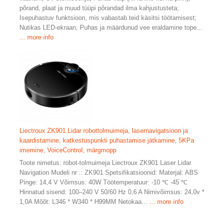
põrand, plaat ja muud tüüpi põrandad ilma kahjustusteta;
Isepuhastuv funktsioon, mis vabastab teid käsitsi töötamisest;
Nutikas LED-ekraan; Puhas ja määrdunud vee eraldamine tope...
... more info
Liectroux ZK901 Lidar robottolmuimeja, lasernavigatsioon ja
kaardistamine, katkestuspunkti puhastamise jätkamine, 5KPa
imemine, VoiceControl, märgmopp
Toote nimetus: robot-tolmuimeja Liectroux ZK901 Laser Lidar
Navigation Mudeli nr .: ZK901 Spetsifikatsioonid: Materjal: ABS
Pinge: 14,4 V Võimsus: 40W Töötemperatuur: -10 ℃ -45 ℃
Hinnatud sisend: 100–240 V 50/60 Hz 0,6 A Nimivõimsus: 24,0v *
1,0A Mõõt: L346 * W340 * H99MM Netokaa...
... more info