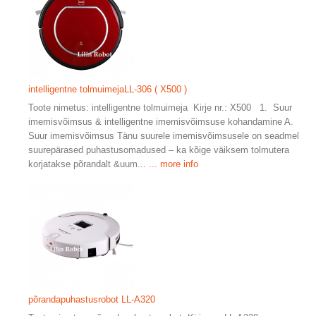
intelligentne tolmuimejaLL-306 ( X500 )
Toote nimetus: intelligentne tolmuimeja Kirje nr.: X500 1. Suur
imemisvõimsus & intelligentne imemisvõimsuse kohandamine A.
Suur imemisvõimsus Tänu suurele imemisvõimsusele on seadmel
suurepärased puhastusomadused – ka kõige väiksem tolmutera
korjatakse põrandalt &uum...
... more info
põrandapuhastusrobot LL-A320