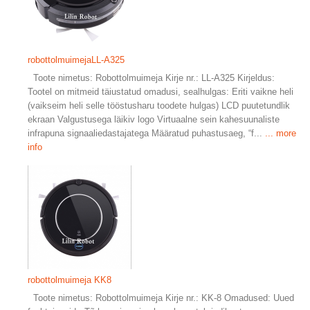
robottolmuimejaLL-A325
Toote nimetus: Robottolmuimeja Kirje nr.: LL-A325 Kirjeldus:
Tootel on mitmeid täiustatud omadusi, sealhulgas: Eriti vaikne heli
(vaikseim heli selle tööstusharu toodete hulgas) LCD puutetundlik
ekraan Valgustusega läikiv logo Virtuaalne sein kahesuunaliste
infrapuna signaaliedastajatega Määratud puhastusaeg, “f...
... more
info
robottolmuimeja KK8
Toote nimetus: Robottolmuimeja Kirje nr.: KK-8 Omadused: Uued