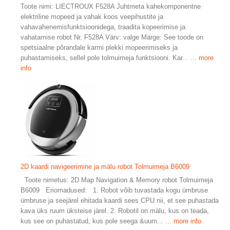
Toote nimi: LIECTROUX F528A Juhtmeta kahekomponentne
elektriline mopeed ja vahak koos veepihustite ja
vahavahenemisfunktsioonidega, traadita kopeerimise ja
vahatamise robot Nr. F528A Värv: valge Märge: See toode on
spetsiaalne põrandale karmi plekki mopeerimiseks ja
puhastamiseks, sellel pole tolmuimeja funktsiooni. Kar...
... more
info
2D kaardi navigeerimine ja mälu robot Tolmuimeja B6009
Toote nimetus: 2D Map Navigation & Memory robot Tolmuimeja
B6009 Eriomadused: 1. Robot võib tuvastada kogu ümbruse
ümbruse ja seejärel ehitada kaardi sees CPU nii, et see puhastada
kava üks ruum üksteise järel. 2. Robotil on mälu, kus on teada,
kus see on puhastatud, kus pole seega &uum...
... more info