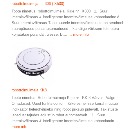
robottolmuimeja LL-306 ( X500)
Toote nimetus: robottolmuimeja Kirje nr.: X500 1. Suur
imemisvõimsus & intelligentne imemisvõimsuse kohandamine A.
Suur imemisvõimsus Tänu suurele imemisvõimsusele on seadmel
suurepärased puhastusomadused – ka kõige väiksem tolmutera
korjatakse põrandalt ülesse. B....
... more info
robottolmuimeja KK8
Toote nimetus: Robottolmuimeja Kirje nr.: KK-8 Värvus: Valge
Omadused: Uued funktsioonid: Tõrke esinemise korral muutub
indikaator heleroheliseks ning robot piiksub pidevalt. Takistuste
lähedust tajudes aglustub robot automaatselt. 1. Suur
imemisvõimsus & intelligentne imemisvõimsuse kohandamin...
...
more info