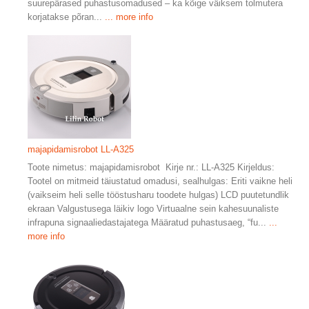
suurepärased puhastusomadused – ka kõige väiksem tolmutera
korjatakse põran...
... more info
majapidamisrobot LL-A325
Toote nimetus: majapidamisrobot Kirje nr.: LL-A325 Kirjeldus:
Tootel on mitmeid täiustatud omadusi, sealhulgas: Eriti vaikne heli
(vaikseim heli selle tööstusharu toodete hulgas) LCD puutetundlik
ekraan Valgustusega läikiv logo Virtuaalne sein kahesuunaliste
infrapuna signaaliedastajatega Määratud puhastusaeg, “fu...
...
more info