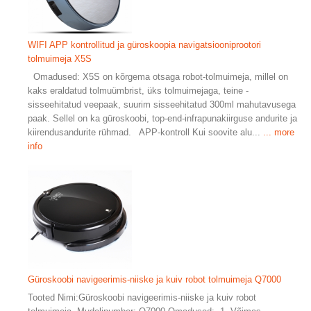
WIFI APP kontrollitud ja güroskoopia navigatsiooniprootori
tolmuimeja X5S
Omadused: X5S on kõrgema otsaga robot-tolmuimeja, millel on
kaks eraldatud tolmuümbrist, üks tolmuimejaga, teine ​​-
sisseehitatud veepaak, suurim sisseehitatud 300ml mahutavusega
paak. Sellel on ka güroskoobi, top-end-infrapunakiirguse andurite ja
kiirendusandurite rühmad. APP-kontroll Kui soovite alu...
... more
info
Güroskoobi navigeerimis-niiske ja kuiv robot tolmuimeja Q7000
Tooted Nimi:Güroskoobi navigeerimis-niiske ja kuiv robot