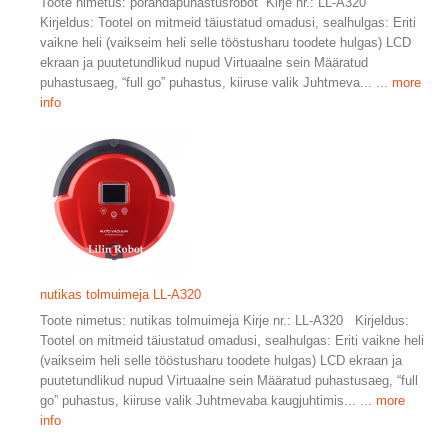
Toote nimetus: põrandapuhastusrobot Kirje nr.: LL-A320
Kirjeldus: Tootel on mitmeid täiustatud omadusi, sealhulgas: Eriti
vaikne heli (vaikseim heli selle tööstusharu toodete hulgas) LCD
ekraan ja puutetundlikud nupud Virtuaalne sein Määratud
puhastusaeg, “full go” puhastus, kiiruse valik Juhtmeva...
... more
info
nutikas tolmuimeja LL-A320
Toote nimetus: nutikas tolmuimeja Kirje nr.: LL-A320 Kirjeldus:
Tootel on mitmeid täiustatud omadusi, sealhulgas: Eriti vaikne heli
(vaikseim heli selle tööstusharu toodete hulgas) LCD ekraan ja
puutetundlikud nupud Virtuaalne sein Määratud puhastusaeg, “full
go” puhastus, kiiruse valik Juhtmevaba kaugjuhtimis...
... more
info