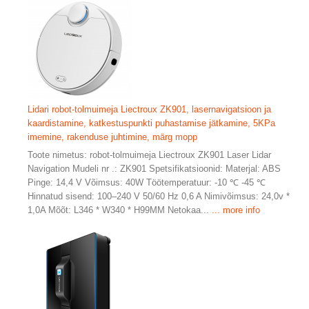
Lidari robot-tolmuimeja Liectroux ZK901, lasernavigatsioon ja
kaardistamine, katkestuspunkti puhastamise jätkamine, 5KPa
imemine, rakenduse juhtimine, märg mopp
Toote nimetus: robot-tolmuimeja Liectroux ZK901 Laser Lidar
Navigation Mudeli nr .: ZK901 Spetsifikatsioonid: Materjal: ABS
Pinge: 14,4 V Võimsus: 40W Töötemperatuur: -10 ℃ -45 ℃
Hinnatud sisend: 100–240 V 50/60 Hz 0,6 A Nimivõimsus: 24,0v *
1,0A Mõõt: L346 * W340 * H99MM Netokaa...
... more info