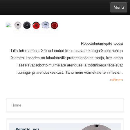
Menu
English
繁體中文
Español
русский
Қазақша
Français
Deutsch
Português
日本語
한국어
Nederlands
belgischen
čeština
عربي
Ελληνικά
עברית
Latvijas
Slovenija
Magyar
Lietuva
Dansk
Polski
Svenska
Italiano
ไทย
Robottolmuimejate tootja
Suomi
Hrvatski
Română
Mongolian
bāṅlā
Norsk
Türkçe
Lilin International Group Limited koos lisavabrikutega Shenzheni ja
Ўзбек тили
india
Tiếng Việt
íslenska
Estonia
Bulgarian
Xiameni linnades on laiaulatuslik professionaalne tootja, kes omab
Ukrainian
Slovenčina
iseseisvat robottolmuimejate arenduse ja tootmisega tegelevat
uuringu- ja arenduskeskust. Tänu meie võimekale tehnilisele...
rohkem
Home