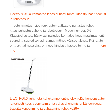
Liectroux X6 automaatne klaasipuhasti robot, klaasipuhasti tööriist
ja robotpesur
Toote nimetus: Liectroux automaatkatete puhastus robot,
klaasipuhastusvahend ja robotpesur Mudelinumber: X6
Klaasipuhastus, häiriv asi paljudes kohtades kogu maailmas, eriti
suured ja suured aknad, samuti mõned välised aknad. Kui jätate
oma aknad nädalaks, on need kindlasti kaetud tolmu ja ...
... more
info
LIECTROUX juhtmeta kahekomponentne elektrolüütkondensaator
ja vahusti koos veepritsimis- ja vahavahenemisfunktsioonidega,
traadita kopeerimine ja vahatamine robot F528A