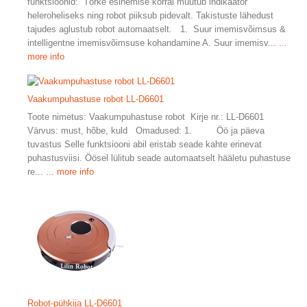
funktsioonid: Tõrke esinemise korral muutub indikaator
heleroheliseks ning robot piiksub pidevalt. Takistuste lähedust
tajudes aglustub robot automaatselt. 1. Suur imemisvõimsus &
intelligentne imemisvõimsuse kohandamine A. Suur imemisv...
...
more info
Vaakumpuhastuse robot LL-D6601
Toote nimetus: Vaakumpuhastuse robot Kirje nr.: LL-D6601
Värvus: must, hõbe, kuld Omadused: 1. Öö ja päeva
tuvastus Selle funktsiooni abil eristab seade kahte erinevat
puhastusviisi. Öösel lülitub seade automaatselt hääletu puhastuse
re...
... more info
Robot-pühkija LL-D6601