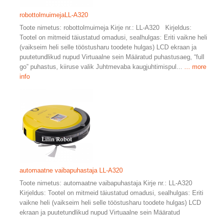
robottolmuimejaLL-A320
Toote nimetus: robottolmuimeja Kirje nr.: LL-A320 Kirjeldus:
Tootel on mitmeid täiustatud omadusi, sealhulgas: Eriti vaikne heli
(vaikseim heli selle tööstusharu toodete hulgas) LCD ekraan ja
puutetundlikud nupud Virtuaalne sein Määratud puhastusaeg, “full
go” puhastus, kiiruse valik Juhtmevaba kaugjuhtimispul...
... more
info
automaatne vaibapuhastaja LL-A320
Toote nimetus: automaatne vaibapuhastaja Kirje nr.: LL-A320
Kirjeldus: Tootel on mitmeid täiustatud omadusi, sealhulgas: Eriti
vaikne heli (vaikseim heli selle tööstusharu toodete hulgas) LCD
ekraan ja puutetundlikud nupud Virtuaalne sein Määratud