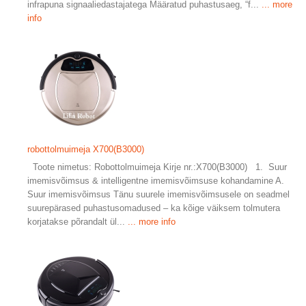
infrapuna signaaliedastajatega Määratud puhastusaeg, “f...
... more
info
robottolmuimeja X700(B3000)
Toote nimetus: Robottolmuimeja Kirje nr.:X700(B3000) 1. Suur
imemisvõimsus & intelligentne imemisvõimsuse kohandamine A.
Suur imemisvõimsus Tänu suurele imemisvõimsusele on seadmel
suurepärased puhastusomadused – ka kõige väiksem tolmutera
korjatakse põrandalt ül...
... more info