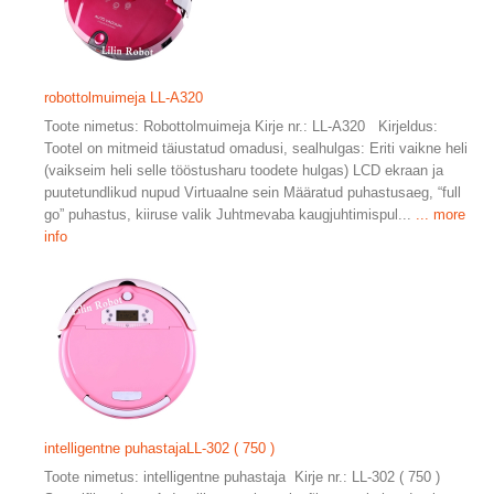
robottolmuimeja LL-A320
Toote nimetus: Robottolmuimeja Kirje nr.: LL-A320 Kirjeldus:
Tootel on mitmeid täiustatud omadusi, sealhulgas: Eriti vaikne heli
(vaikseim heli selle tööstusharu toodete hulgas) LCD ekraan ja
puutetundlikud nupud Virtuaalne sein Määratud puhastusaeg, “full
go” puhastus, kiiruse valik Juhtmevaba kaugjuhtimispul...
... more
info
intelligentne puhastajaLL-302 ( 750 )
Toote nimetus: intelligentne puhastaja Kirje nr.: LL-302 ( 750 )