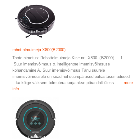
robottolmuimeja X800(B2000)
Toote nimetus: Robottolmuimeja Kirje nr.: X800（B2000） 1.
Suur imemisvõimsus & intelligentne imemisvõimsuse
kohandamine A. Suur imemisvõimsus Tänu suurele
imemisvõimsusele on seadmel suurepärased puhastusomadused
– ka kõige väiksem tolmutera korjatakse põrandalt üless...
... more
info