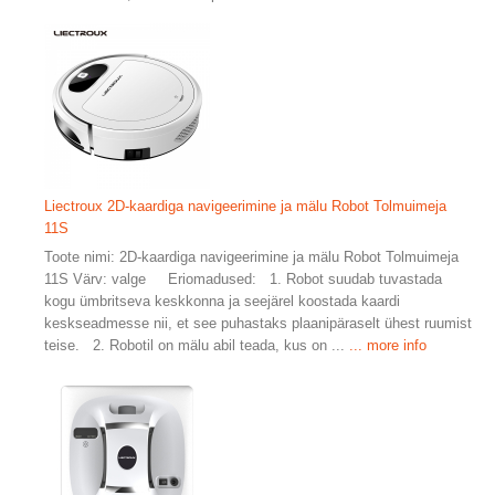
Liectroux 2D-kaardiga navigeerimine ja mälu Robot Tolmuimeja
11S
Toote nimi: 2D-kaardiga navigeerimine ja mälu Robot Tolmuimeja
11S Värv: valge Eriomadused: 1. Robot suudab tuvastada
kogu ümbritseva keskkonna ja seejärel koostada kaardi
keskseadmesse nii, et see puhastaks plaanipäraselt ühest ruumist
teise. 2. Robotil on mälu abil teada, kus on ...
... more info